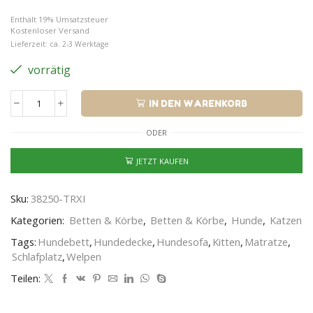
Enthält 19% Umsatzsteuer
Kostenloser Versand
Lieferzeit: ca. 2-3 Werktage
vorrätig
IN DEN WARENKORB
ODER
JETZT KAUFEN
Sku:
38250-TRXI
Kategorien:
Betten & Körbe
,
Betten & Körbe
,
Hunde
,
Katzen
Tags:
Hundebett
,
Hundedecke
,
Hundesofa
,
Kitten
,
Matratze
,
Schlafplatz
,
Welpen
Teilen: