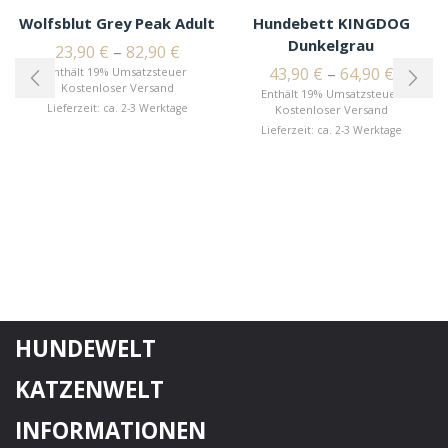
Wolfsblut Grey Peak Adult
Hundebett KINGDOG
Dunkelgrau
23,90
€
–
82,90
€
43,90
€
–
64,90
€
Enthält 19% Umsatzsteuer
Kostenloser Versand
Enthält 19% Umsatzsteuer
Lieferzeit: ca. 2-3 Werktage
Kostenloser Versand
Lieferzeit: ca. 2-3 Werktage
HUNDEWELT
KATZENWELT
INFORMATIONEN