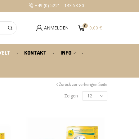
+49 (0) 5221 - 143 53 80
100% KUNDENZU
0
ANMELDEN
0,00
€
WELT
KONTAKT
INFO
Zurück zur vorherigen Seite
Zeigen