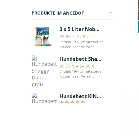
Reise & Transport
Snacks
PRODUKTE IM ANGEBOT
Spielzeug & Sport
3 x 5 Liter Nobby CAT Silica Katzenstreu parfümfrei
Trockenfutter
29,90
€
27,90
€
Unterwegs
Enthält 19% Umsatzsteuer
Kostenloser Versand
Katzen
Hundebett Shaggy Donut grau
Balkon & Garten
39,90
€
–
64,90
€
Bäume & Möbel
Enthält 19% Umsatzsteuer
Kostenloser Versand
Betten & Körbe
Halsbänder & Geschirre
Hundebett KINGDOG Rot
Näpfe & Tränken
Nassfutter
39,90
€
–
62,90
€
Enthält 19% Umsatzsteuer
Pflege & Gesundheit
Kostenloser Versand
Snacks
Spielzeug