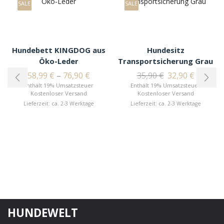
SALE
SALE
Hundebett KINGDOG aus
Hundesitz
Öko-Leder
Transportsicherung Grau
58,99
€
–
76,90
€
35,90
€
32,90
€
Enthält 19% Umsatzsteuer
Enthält 19% Umsatzsteuer
Kostenloser Versand
Kostenloser Versand
Lieferzeit: ca. 2-3 Werktage
Lieferzeit: ca. 2-3 Werktage
HUNDEWELT