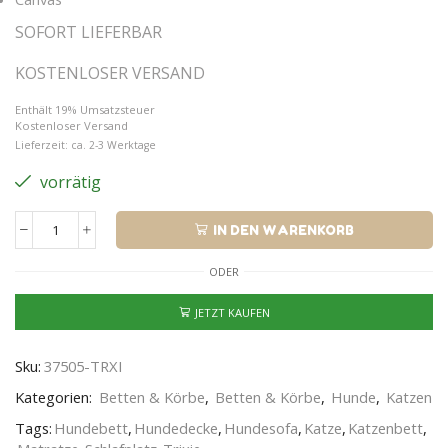
SOFORT LIEFERBAR
KOSTENLOSER VERSAND
Enthält 19% Umsatzsteuer
Kostenloser Versand
Lieferzeit: ca. 2-3 Werktage
vorrätig
IN DEN WARENKORB
ODER
JETZT KAUFEN
Sku:
37505-TRXI
Kategorien:
Betten & Körbe
,
Betten & Körbe
,
Hunde
,
Katzen
Tags:
Hundebett
,
Hundedecke
,
Hundesofa
,
Katze
,
Katzenbett
,