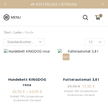
KOSTENLOSE LIEFERUNG
0
MENU
Start
Laden
Hunde
SALE
Hundebett KINGDOG
Futterautomat 3,8 l
rosa
29,90
€
15,90
€
43,90
€
–
64,90
€
Enthält 19% Umsatzsteuer
Kostenloser Versand
Enthält 19% Umsatzsteuer
Kostenloser Versand