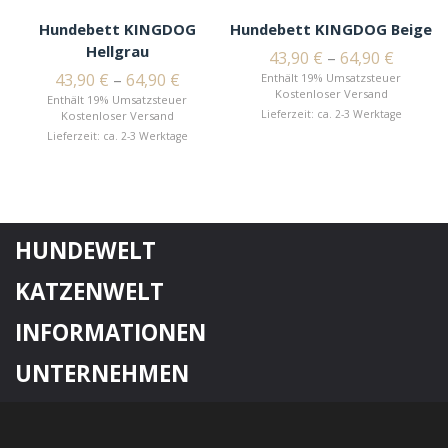
Hundebett KINGDOG
Hundebett KINGDOG Beige
Hellgrau
43,90
€
–
64,90
€
43,90
€
–
64,90
€
Enthält 19% Umsatzsteuer
Kostenloser Versand
Enthält 19% Umsatzsteuer
Lieferzeit: ca. 2-3 Werktage
Kostenloser Versand
Lieferzeit: ca. 2-3 Werktage
HUNDEWELT
KATZENWELT
INFORMATIONEN
UNTERNEHMEN