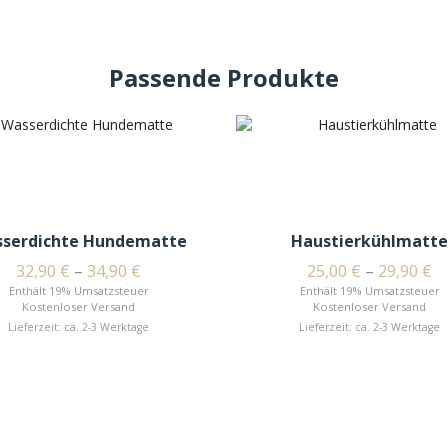
Passende Produkte
serdichte Hundematte
Haustierkühlmatte
32,90
€
–
34,90
€
25,00
€
–
29,90
€
Enthält 19% Umsatzsteuer
Enthält 19% Umsatzsteuer
Kostenloser Versand
Kostenloser Versand
Lieferzeit: ca. 2-3 Werktage
Lieferzeit: ca. 2-3 Werktage