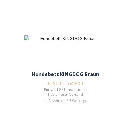
Hundebett KINGDOG Braun
43,90
€
–
64,90
€
Enthält 19% Umsatzsteuer
Kostenloser Versand
Lieferzeit: ca. 2-3 Werktage
Wo