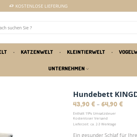
KOSTENLOSE LIEFERUNG
ELT
KATZENWELT
KLEINTIERWELT
VOGEL
UNTERNEHMEN
Hundebett KINGD
–
43,90
€
64,90
€
Enthält 19% Umsatzsteuer
Kostenloser Versand
Lieferzeit: ca. 2-3 Werktage
Ein gesunder Schlaf für Ihr