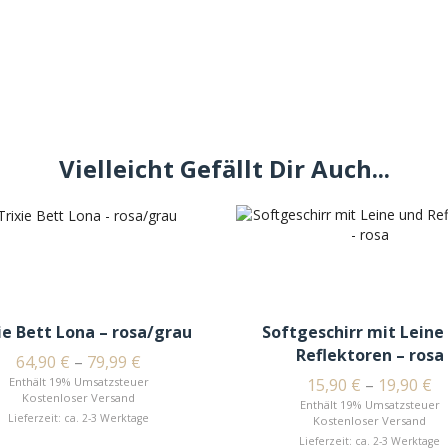
Vielleicht Gefällt Dir Auch...
ie Bett Lona – rosa/grau
Softgeschirr mit Leine
Reflektoren – rosa
64,90
€
–
79,99
€
Enthält 19% Umsatzsteuer
15,90
€
–
19,90
€
Kostenloser Versand
Enthält 19% Umsatzsteuer
Lieferzeit: ca. 2-3 Werktage
Kostenloser Versand
Lieferzeit: ca. 2-3 Werktage