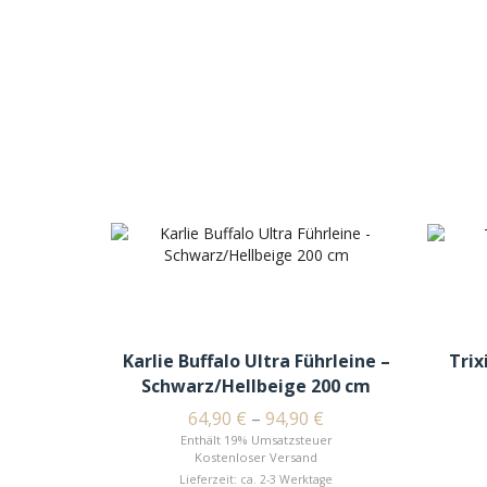
Karlie Buffalo Ultra Führleine –
Trix
Schwarz/Hellbeige 200 cm
64,90
€
–
94,90
€
Enthält 19% Umsatzsteuer
Kostenloser Versand
Lieferzeit: ca. 2-3 Werktage