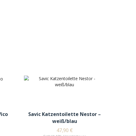
Vico
Savic Katzentoilette Nestor –
weiß/blau
47,90
€