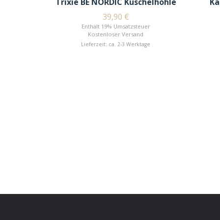
Trixie BE NORDIC Kuschelhöhle
Ka
39,90
€
Enthält 19% Umsatzsteuer
Kostenloser Versand
Lieferzeit: ca. 2-3 Werktage