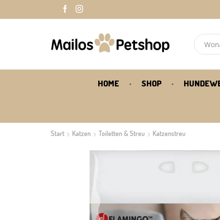
HOME
SHOP
HUNDEW
Start
Katzen
Toiletten & Streu
Katzenstreu