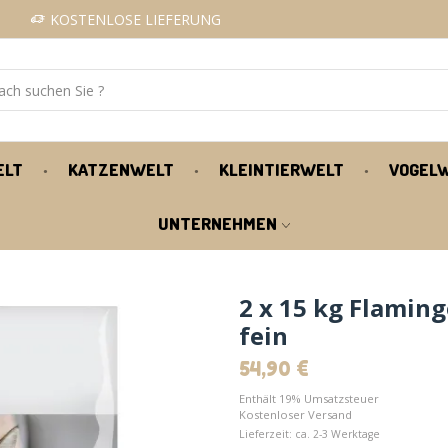
KOSTENLOSE LIEFERUNG
ELT
KATZENWELT
KLEINTIERWELT
VOGEL
UNTERNEHMEN
2 x 15 kg Flamin
fein
54,90
€
Enthält 19% Umsatzsteuer
Kostenloser Versand
Lieferzeit: ca. 2-3 Werktage