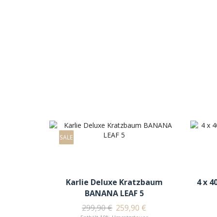
SALE
Karlie Deluxe Kratzbaum
4 x 4
BANANA LEAF 5
299,90
€
259,90
€