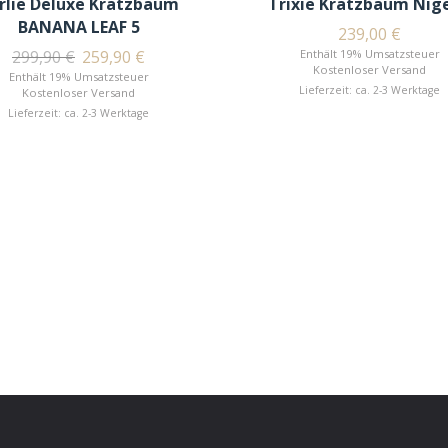
rlie Deluxe Kratzbaum
Trixie Kratzbaum Nige
BANANA LEAF 5
239,00
€
299,90
€
259,90
€
Enthält 19% Umsatzsteuer
Kostenloser Versand
Enthält 19% Umsatzsteuer
Lieferzeit: ca. 2-3 Werktage
Kostenloser Versand
Lieferzeit: ca. 2-3 Werktage