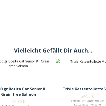
Vielleicht Gefällt Dir Auch...
00 gr Bozita Cat Senior 8+
Trixie Katzentoilette 
Grain free Salmon
24,90
€
26,90
€
Enthält 19% Umsatzsteuer
Kostenloser Versand