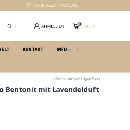
+49 (0) 5221 - 143 53 80
100% KUNDENZU
0
ANMELDEN
0,00
€
WELT
KONTAKT
INFO
Zurück zur vorherigen Seite
go Bentonit mit Lavendelduft