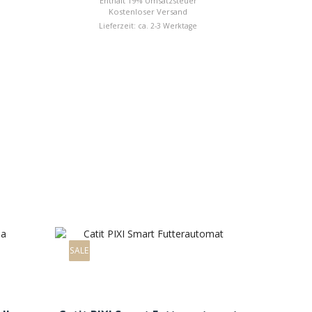
Enthält 19% Umsatzsteuer
Kostenloser Versand
Lieferzeit: ca. 2-3 Werktage
6 x 5 k
Si
En
Li
SALE