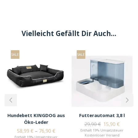
Vielleicht Gefällt Dir Auch...
SALE
SALE
Hundebett KINGDOG aus
Futterautomat 3,8 l
Öko-Leder
29,90
€
15,90
€
58,99
€
–
76,90
€
Enthält 19% Umsatzsteuer
Kostenloser Versand
Enthält 19% Umsatzsteuer