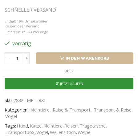
SCHNELLER VERSAND
Enthält 19% Umsatzsteuer
Kostenloser Versand
Lieferzeit: ca. 2-3 Werktage
vorrätig
IN DEN WARENKORB
ODER
JETZT KAUFEN
Sku:
2882-IMP-TRXI
Kategorien:
Kleintiere
,
Reise & Transport
,
Transport & Reise
,
Vögel
Tags:
Hund
,
Katze
,
Kleintiere
,
Reisen
,
Tragetasche
,
Transportbox
,
Vogel
,
Wellensittich
,
Welpe