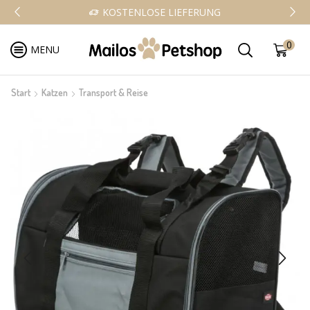
KOSTENLOSE LIEFERUNG
0
MENU
Start
Katzen
Transport & Reise