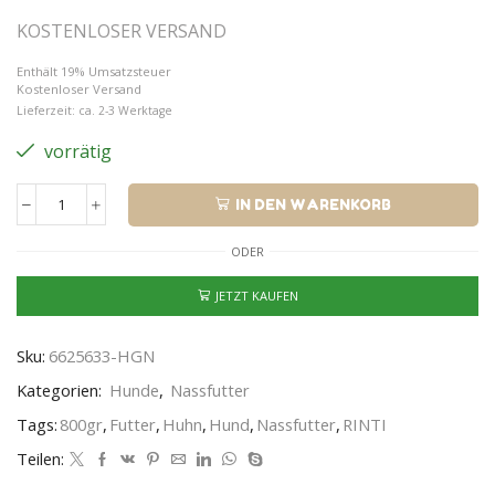
KOSTENLOSER VERSAND
Enthält 19% Umsatzsteuer
Kostenloser Versand
Lieferzeit: ca. 2-3 Werktage
vorrätig
IN DEN WARENKORB
ODER
JETZT KAUFEN
Sku:
6625633-HGN
Kategorien:
Hunde
,
Nassfutter
Tags:
800gr
,
Futter
,
Huhn
,
Hund
,
Nassfutter
,
RINTI
Teilen: