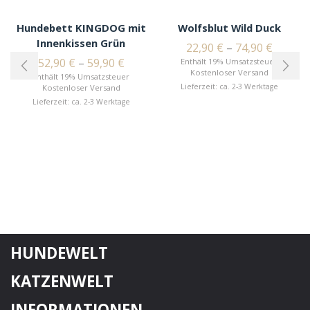
Hundebett KINGDOG mit
Wolfsblut Wild Duck
Innenkissen Grün
22,90
€
–
74,90
€
52,90
€
–
59,90
€
Enthält 19% Umsatzsteuer
Kostenloser Versand
Enthält 19% Umsatzsteuer
Lieferzeit: ca. 2-3 Werktage
Kostenloser Versand
Lieferzeit: ca. 2-3 Werktage
HUNDEWELT
KATZENWELT
INFORMATIONEN