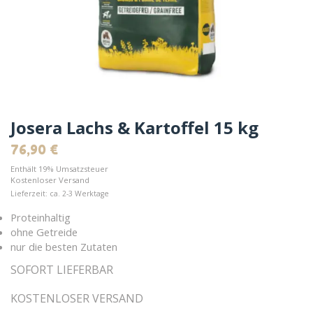
Josera Lachs & Kartoffel 15 kg
76,90
€
Enthält 19% Umsatzsteuer
Kostenloser Versand
Lieferzeit: ca. 2-3 Werktage
Proteinhaltig
ohne Getreide
nur die besten Zutaten
SOFORT LIEFERBAR
KOSTENLOSER VERSAND