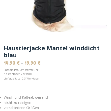
Haustierjacke Mantel winddicht
blau
–
14,90
€
19,90
€
Enthält 19% Umsatzsteuer
Kostenloser Versand
Lieferzeit: ca. 2-3 Werktage
Wind- und Kälteabweisend
leicht zu reinigen
verschiedene Größen