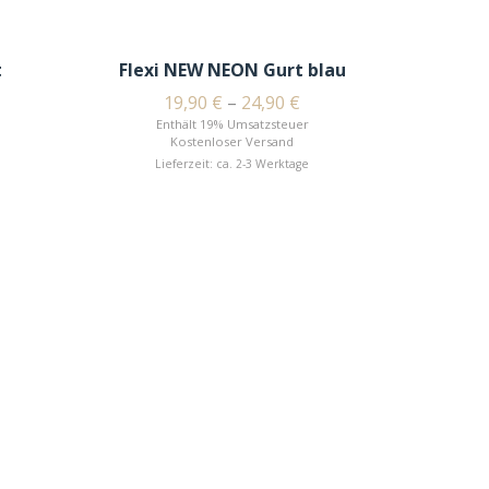
t
Flexi NEW NEON Gurt blau
19,90
€
–
24,90
€
Enthält 19% Umsatzsteuer
Kostenloser Versand
Lieferzeit: ca. 2-3 Werktage
Katz
En
Li