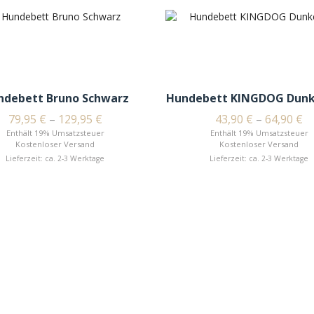
ndebett Bruno Schwarz
Hundebett KINGDOG Dunk
79,95
€
–
129,95
€
43,90
€
–
64,90
€
Enthält 19% Umsatzsteuer
Enthält 19% Umsatzsteuer
Kostenloser Versand
Kostenloser Versand
Lieferzeit: ca. 2-3 Werktage
Lieferzeit: ca. 2-3 Werktage