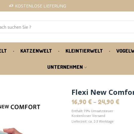
KOSTENLOSE LIEFERUNG
ELT
KATZENWELT
KLEINTIERWELT
VOGEL
UNTERNEHMEN
Flexi New Comfor
–
16,90
€
24,90
€
Enthält 19% Umsatzsteuer
Kostenloser Versand
Lieferzeit: ca. 2-3 Werktage