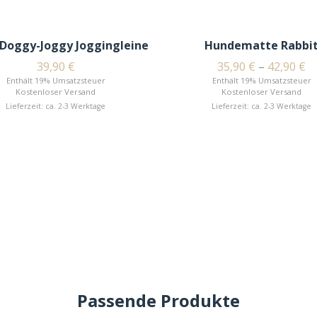
 Doggy-Joggy Joggingleine
Hundematte Rabbi
39,90
€
35,90
€
–
42,90
€
Enthält 19% Umsatzsteuer
Enthält 19% Umsatzsteuer
Kostenloser Versand
Kostenloser Versand
Lieferzeit: ca. 2-3 Werktage
Lieferzeit: ca. 2-3 Werktage
Passende Produkte