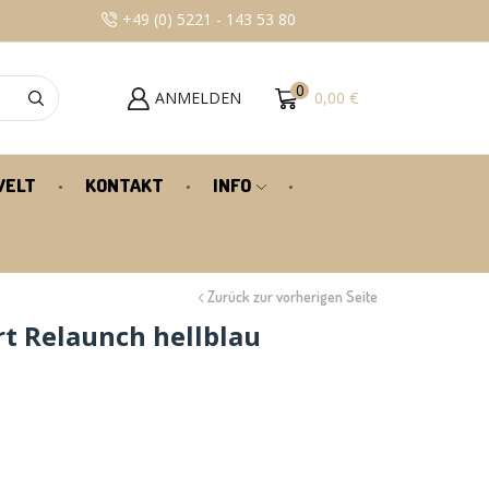
+49 (0) 5221 - 143 53 80
100% KUNDENZU
0
ANMELDEN
0,00
€
WELT
KONTAKT
INFO
Zurück zur vorherigen Seite
t Relaunch hellblau