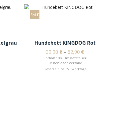
SALE
elgrau
Hundebett KINGDOG Rot
39,90
€
–
62,90
€
Enthält 19% Umsatzsteuer
Kostenloser Versand
Lieferzeit: ca. 2-3 Werktage
Hunde
En
Li