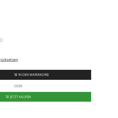
ND
rücksetzen
IN DEN WARENKORB
ODER
JETZT KAUFEN