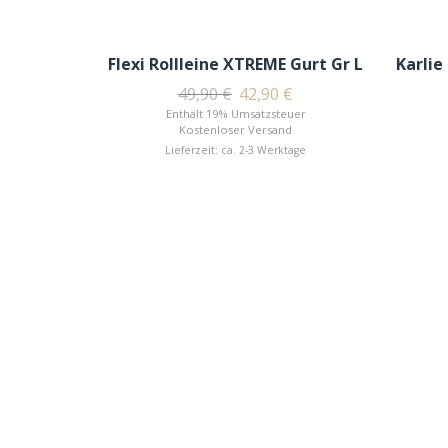
Flexi Rollleine XTREME Gurt Gr L
Karlie
49,90
€
42,90
€
Enthält 19% Umsatzsteuer
Kostenloser Versand
Lieferzeit: ca. 2-3 Werktage