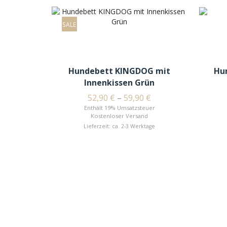
SALE
Hundebett KINGDOG mit
Hu
Innenkissen Grün
52,90
€
–
59,90
€
Enthält 19% Umsatzsteuer
Kostenloser Versand
Lieferzeit: ca. 2-3 Werktage