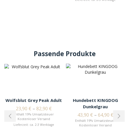
Passende Produkte
Wolfsblut Grey Peak Adult
Hundebett KINGDOG
Dunkelgrau
23,90
€
–
82,90
€
43,90
€
–
64,90
€
Enthält 19% Umsatzsteuer
Kostenloser Versand
Enthält 19% Umsatzsteuer
Lieferzeit: ca. 2-3 Werktage
Kostenloser Versand