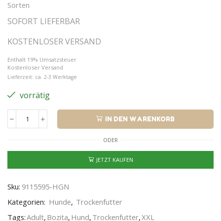
Sorten
SOFORT LIEFERBAR
KOSTENLOSER VERSAND
Enthält 19% Umsatzsteuer
Kostenloser Versand
Lieferzeit: ca. 2-3 Werktage
vorrätig
IN DEN WARENKORB
ODER
JETZT KAUFEN
Sku:
9115595-HGN
Kategorien:
Hunde
,
Trockenfutter
Tags:
Adult
,
Bozita
,
Hund
,
Trockenfutter
,
XXL