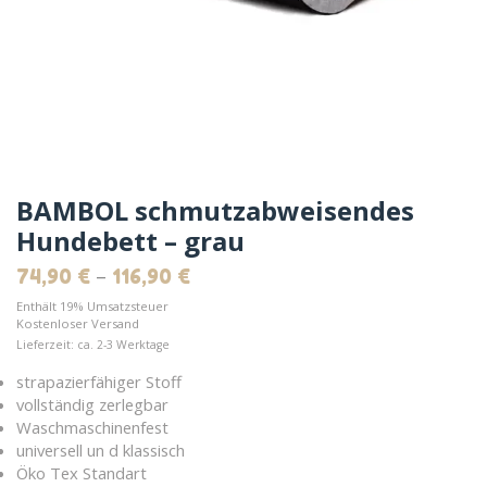
BAMBOL schmutzabweisendes
Hundebett – grau
–
74,90
€
116,90
€
Enthält 19% Umsatzsteuer
Kostenloser Versand
Lieferzeit: ca. 2-3 Werktage
strapazierfähiger Stoff
vollständig zerlegbar
Waschmaschinenfest
universell un d klassisch
Öko Tex Standart