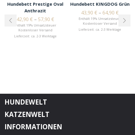
Hundebett Prestige Oval
Hundebett KINGDOG Grün
Anthrazit
43,90
€
–
64,90
€
42,90
€
–
57,90
€
Enthält 19% Umsatzsteuer
Kostenloser Versand
Enthält 19% Umsatzsteuer
Lieferzeit: ca. 2-3 Werktage
Kostenloser Versand
Lieferzeit: ca. 2-3 Werktage
HUNDEWELT
KATZENWELT
INFORMATIONEN