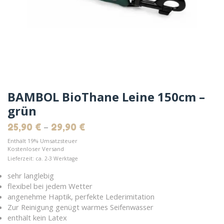
BAMBOL BioThane Leine 150cm –
grün
–
25,90
€
29,90
€
Enthält 19% Umsatzsteuer
Kostenloser Versand
Lieferzeit: ca. 2-3 Werktage
sehr langlebig
flexibel bei jedem Wetter
angenehme Haptik, perfekte Lederimitation
Zur Reinigung genügt warmes Seifenwasser
enthält kein Latex