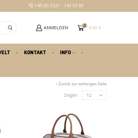
+49 (0) 5221 - 143 53 80
100% KUNDENZU
0
ANMELDEN
0,00
€
WELT
KONTAKT
INFO
Zurück zur vorherigen Seite
Zeigen