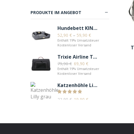
Reise & Transport
Snacks
PRODUKTE IM ANGEBOT
Spielzeug & Sport
Hundebett KINGDOG mit Innenkissen Grau
Trockenfutter
52,90
€
–
59,90
€
Unterwegs
Enthält 19% Umsatzsteuer
Kostenloser Versand
T
Katzen
Trixie Airline Tasche Gate
Balkon & Garten
79,90
€
69,90
€
Bäume & Möbel
Enthält 19% Umsatzsteuer
Kostenloser Versand
Betten & Körbe
Katzenhöhle Lilly grau
Halsbänder & Geschirre
Näpfe & Tränken
22,90
€
19,90
€
Enthält 19% Umsatzsteuer
Nassfutter
Kostenloser Versand
Pflege & Gesundheit
Snacks
Spielzeug