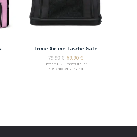
sa
Trixie Airline Tasche Gate
79,90
€
69,90
€
Enthält 19% Umsatzsteuer
Kostenloser Versand