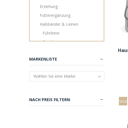
Erziehung
Futterergänzung
Halsbänder & Leinen
Führleine
Geschirr
Hau
Halsband
MARKENLISTE
Lederleine
Rollleine
Schleppleinen
Haus & Hof
Näpfe & Tränken
NACH PREIS FILTERN
SALE
Nassfutter
Personalisierbare Betten
Pflege & Gesundheit