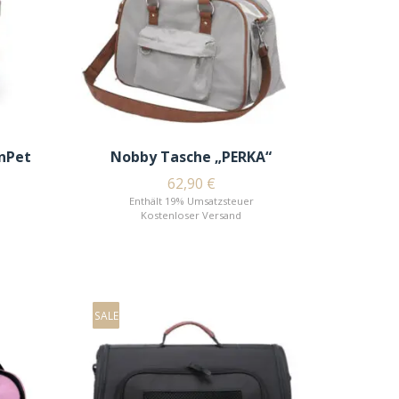
nPet
Nobby Tasche „PERKA“
62,90
€
Enthält 19% Umsatzsteuer
Kostenloser Versand
SALE