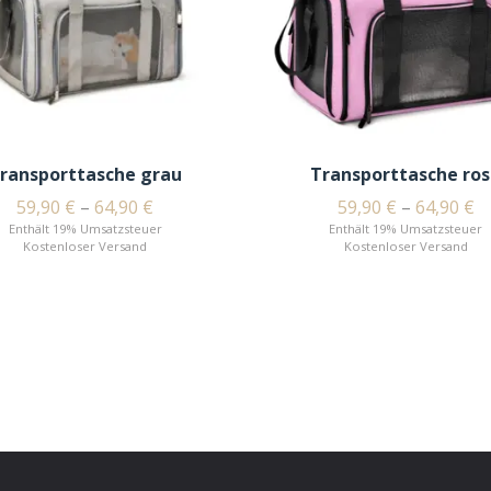
ransporttasche grau
Transporttasche ro
59,90
€
–
64,90
€
59,90
€
–
64,90
€
Enthält 19% Umsatzsteuer
Enthält 19% Umsatzsteuer
Kostenloser Versand
Kostenloser Versand