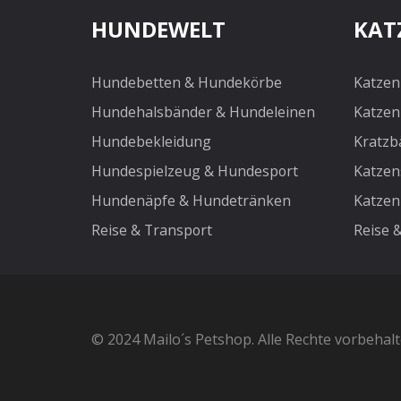
HUNDEWELT
KAT
Toiletten & Streu
Katzensteru
Katzenstreu
Hundebetten & Hundekörbe
Katzen
Toiletten
Hundehalsbänder & Hundeleinen
Katzen
Transport & Reise
Hundebekleidung
Kratzb
Trockenfutter
Hundespielzeug & Hundesport
Katzen
Kleintiere
Hundenäpfe & Hundetränken
Katzen
Außenställe
Reise & Transport
Reise 
Ausstattung & Zubehör
Freigehege für Kleintiere
Hygiene & Reinigung
Kleintierfutter & Snacks
© 2024 Mailo´s Petshop. Alle Rechte vorbehal
Pflege & Gesundheit
Transport