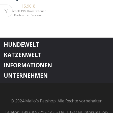
15,90
€
Enthält 19% Umsatzsteuer
Kostenloser Versand
HUNDEWELT
KATZENWELT
INFORMATIONEN
UNTERNEHMEN
© 2024 Mailo´s Petshop. Alle Rechte vorbehalten
Telefon: +49 (0) 5221 - 143 53 80 | E-Mail: info@mailos-