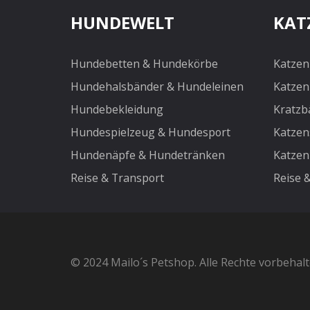
HUNDEWELT
KAT
Toiletten & Streu
Katzensteru
Katzenstreu
Hundebetten & Hundekörbe
Katzen
Toiletten
Hundehalsbänder & Hundeleinen
Katzen
Transport & Reise
Hundebekleidung
Kratzb
Trockenfutter
Hundespielzeug & Hundesport
Katzen
Kleintiere
Hundenäpfe & Hundetränken
Katzen
Außenställe
Reise & Transport
Reise 
Ausstattung & Zubehör
Freigehege für Kleintiere
Hygiene & Reinigung
Kleintierfutter & Snacks
© 2024 Mailo´s Petshop. Alle Rechte vorbehal
Pflege & Gesundheit
Transport