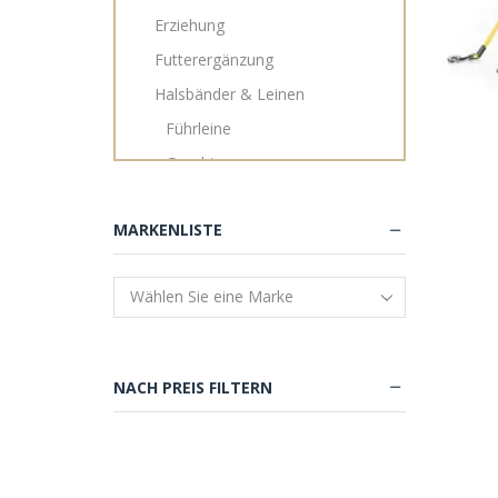
Erziehung
Futterergänzung
Halsbänder & Leinen
Führleine
Geschirr
Halsband
MARKENLISTE
Lederleine
Rollleine
Schleppleinen
Haus & Hof
Näpfe & Tränken
NACH PREIS FILTERN
Nassfutter
Personalisierbare Betten
Pflege & Gesundheit