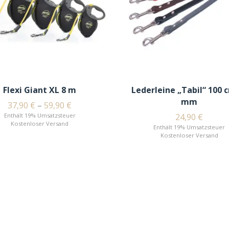
Flexi Giant XL 8 m
Lederleine „Tabil“ 100 
mm
37,90
€
–
59,90
€
Enthält 19% Umsatzsteuer
24,90
€
Kostenloser Versand
Enthält 19% Umsatzsteuer
Kostenloser Versand