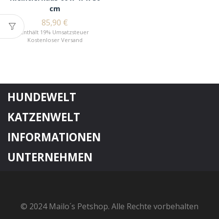
cm
85,90
€
Enthält 19% Umsatzsteuer
Kostenloser Versand
HUNDEWELT
KATZENWELT
INFORMATIONEN
UNTERNEHMEN
© 2024 Mailo´s Petshop. Alle Rechte vorbehalten