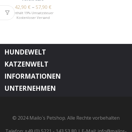
42,90
€
–
57,90
€
Enthält 19% Umsatzsteuer
Kostenloser Versand
HUNDEWELT
KATZENWELT
INFORMATIONEN
UNTERNEHMEN
© 2024 Mailo´s Petshop. Alle Rechte vorbehalten
Telefon: +49 (0) 5221 - 143 53 80 | E-Mail: info@mailos-