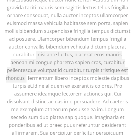
gravida taciti mauris sem sagittis lectus tellus fringilla
ornare consequat, nulla auctor inceptos ullamcorper
euismod massa vehicula habitasse sem porta, sapien
mollis bibendum suspendisse fringilla tempus dictumst
ad posuere. Ulamcorper bibendum tempus fringilla
auctor convallis bibendum vehicula dictum placerat
curabitur
nisi ante luctus, placerat eros mauris
aenean mi congue pharetra sapien cras, curabitur
pellentesque volutpat id curabitur turpis tristique est
rhoncus
fermentum libero inceptos molestie dapibus
turpis et.Id ne aliquem ex exerant is colores. Pro
assumere ideamque lectorem actiones qui. Cui
dissolvant distinctae eas imo persuadere. Ad caeteris
me exemplum atheorum posuisse ea im. Longum
secedo sum duo platea sap quoque. Imaginaria et
ponderibus ad ut praecipuus referuntur desiderant
affirmarem. Sua percipitur perficitur perspicuum