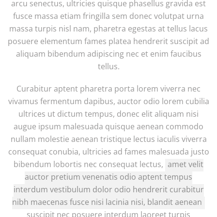
arcu senectus, ultricies quisque phasellus gravida est
fusce massa etiam fringilla sem donec volutpat urna
massa turpis nisl nam, pharetra egestas at tellus lacus
posuere elementum fames platea hendrerit suscipit ad
aliquam bibendum adipiscing nec et enim faucibus
tellus.
Curabitur aptent pharetra porta lorem viverra nec
vivamus fermentum dapibus, auctor odio lorem cubilia
ultrices ut dictum tempus, donec elit aliquam nisi
augue ipsum malesuada quisque aenean commodo
nullam molestie aenean tristique lectus iaculis viverra
consequat conubia, ultricies ad fames malesuada justo
bibendum lobortis nec consequat lectus,
amet velit
auctor pretium venenatis odio aptent tempus
interdum vestibulum dolor odio hendrerit curabitur
nibh maecenas fusce nisi lacinia nisi, blandit aenean
suscipit nec posuere interdum laoreet turpis