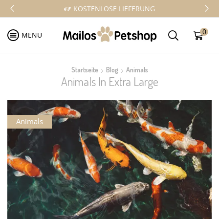
KOSTENLOSE LIEFERUNG
0
MENU
Startseite
Blog
Animals
Animals In Extra Large
Animals