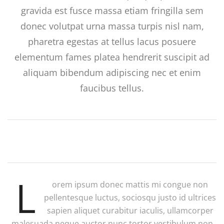
gravida est fusce massa etiam fringilla sem
donec volutpat urna massa turpis nisl nam,
pharetra egestas at tellus lacus posuere
elementum fames platea hendrerit suscipit ad
aliquam bibendum adipiscing nec et enim
faucibus tellus.
L
orem ipsum donec mattis mi congue non
pellentesque luctus, sociosqu justo id ultrices
sapien aliquet curabitur iaculis, ullamcorper
malesuada neque auctor nunc tortor vestibulum non