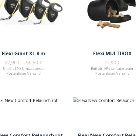
Flexi Giant XL 8 m
Flexi MULTIBOX
37,90
€
–
59,90
€
12,90
€
Enthält 19% Umsatzsteuer
Enthält 19% Umsatzsteuer
Kostenloser Versand
Kostenloser Versand
 New Comfort Relaunch rot
Flexi New Comfort Rel