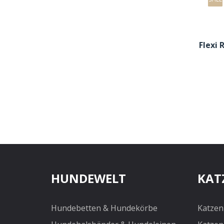
Toiletten & Streu
Katzensteru
Flexi 
Katzenstreu
Toiletten
Transport & Reise
Trockenfutter
Kleintiere
Außenställe
Ausstattung & Zubehör
Freigehege für Kleintiere
Hygiene & Reinigung
HUNDEWELT
KAT
Kleintierfutter & Snacks
Pflege & Gesundheit
Hundebetten & Hundekörbe
Katzen
Transport