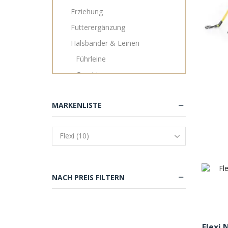
Erziehung
Futterergänzung
Halsbänder & Leinen
Führleine
Geschirr
Halsband
MARKENLISTE
Lederleine
Rollleine
Schleppleinen
Haus & Hof
Näpfe & Tränken
NACH PREIS FILTERN
Nassfutter
Personalisierbare Betten
Pflege & Gesundheit
Flexi