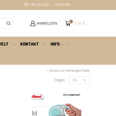
+49 (0) 5221 - 143 53 80
100% KUNDENZU
0
ANMELDEN
0,00
€
WELT
KONTAKT
INFO
Zurück zur vorherigen Seite
Zeigen