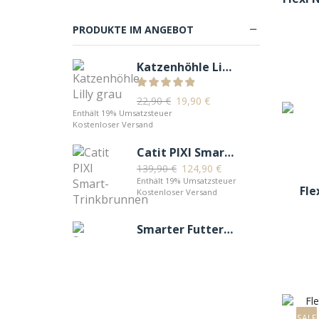
Reise & Transport
Snacks
PRODUKTE IM ANGEBOT
Spielzeug & Sport
Katzenhöhle Lilly grau
Trockenfutter
Unterwegs
22,90
€
19,90
€
Enthält 19% Umsatzsteuer
Katzen
Kostenloser Versand
Balkon & Garten
Catit PIXI Smart-Trinkbrunnen
Bäume & Möbel
139,90
€
124,90
€
Enthält 19% Umsatzsteuer
Betten & Körbe
Fle
Kostenloser Versand
Halsbänder & Geschirre
Smarter Futterautomat (WiFi)
Näpfe & Tränken
79,90
€
74,90
€
Nassfutter
Enthält 19% Umsatzsteuer
Kostenloser Versand
Pflege & Gesundheit
Snacks
Spielzeug
SALE