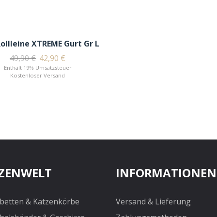
Rollleine XTREME Gurt Gr L
49,90
€
42,90
€
Enthält 19% Umsatzsteuer
Kostenloser Versand
ZENWELT
INFORMATIONEN
betten & Katzenkörbe
Versand & Lieferung